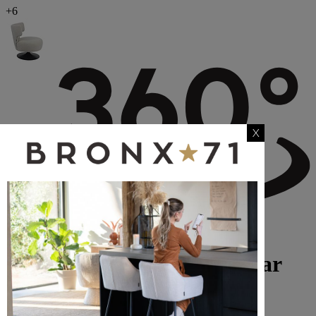
+6
X
Sessel Metro Leinen drehbar
taupe