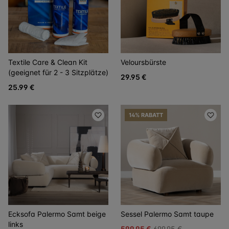
Textile Care & Clean Kit
Veloursbürste
(geeignet für 2 - 3 Sitzplätze)
29.95 €
25.99 €
14% RABATT
Ecksofa Palermo Samt beige
Sessel Palermo Samt taupe
links
599.95 €
699.95 €