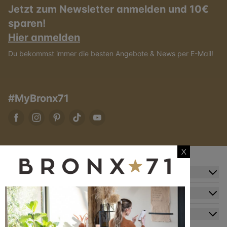
Jetzt zum Newsletter anmelden und 10€
sparen!
Hier anmelden
Du bekommst immer die besten Angebote & News per E-Mail!
#MyBronx71
X
Zusatzinformation
Kundendienst
Mein Konto