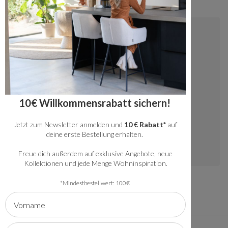
Kontakt
+49 20341512060
kundenservice@bronx71.com
Wir reagieren werktags innerhalb von 48
10€ Willkommensrabatt sichern!
Stunden auf deine Fragen.
Jetzt zum Newsletter anmelden und
10 € Rabatt*
auf
Instagram
deine erste Bestellung erhalten.
Freue dich außerdem auf exklusive Angebote, neue
Kollektionen und jede Menge Wohninspiration.
*Mindestbestellwert: 100€