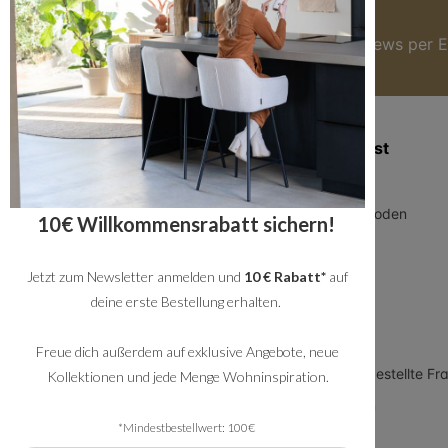
Hier anmelden
Du bekommst immer die besten Angebote & News per E
Zusatzinformation
Kundendienst
Blog
Über uns
Geschäftskunden
Zahlungsmethoden
10€ Willkommensrabatt sichern!
Allgemeine
Versand
Geschäftsbedingungen
Jetzt zum Newsletter anmelden und
10 € Rabatt*
auf
Service
Datenschutz
deine erste Bestellung erhalten.
Rückversand
Impressum
Showroom
Freue dich außerdem auf exklusive Angebote, neue
Arbeiten bei Bronx71
FAQ - häufig gestellte Fr
Kollektionen und jede Menge Wohninspiration.
Meet the team
*Mindestbestellwert: 100€