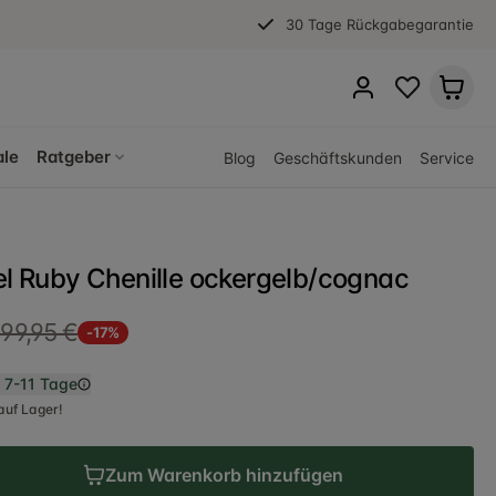
30 Tage Rückgabegarantie
ale
Ratgeber
Blog
Geschäftskunden
Service
sel Ruby Chenille ockergelb/cognac
99,95 €
-17%
n
7-11 Tage
auf Lager!
Zum Warenkorb hinzufügen