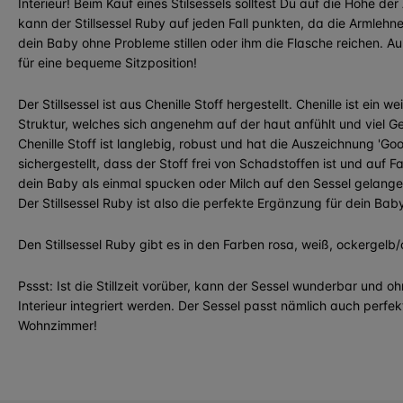
Interieur! Beim Kauf eines Stilsessels solltest Du auf die Höhe d
kann der Stillsessel Ruby auf jeden Fall punkten, da die Armlehne
dein Baby ohne Probleme stillen oder ihm die Flasche reichen. 
für eine bequeme Sitzposition!
Der Stillsessel ist aus Chenille Stoff hergestellt. Chenille ist ein
Struktur, welches sich angenehm auf der haut anfühlt und viel G
Chenille Stoff ist langlebig, robust und hat die Auszeichnung 'Goo
sichergestellt, dass der Stoff frei von Schadstoffen ist und auf F
dein Baby als einmal spucken oder Milch auf den Sessel gelangen
Der Stillsessel Ruby ist also die perfekte Ergänzung für dein Ba
Den Stillsessel Ruby gibt es in den Farben rosa, weiß, ockergel
Pssst: Ist die Stillzeit vorüber, kann der Sessel wunderbar und oh
Interieur integriert werden. Der Sessel passt nämlich auch perfek
Wohnzimmer!