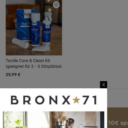
Textile Care & Clean Kit
(geeignet für 2 - 3 Sitzplätze)
25.99 €
X
Jetzt zum Newsletter anmelden und 10€ sp