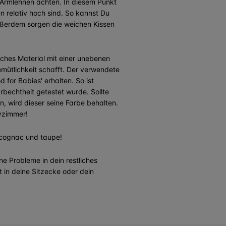
er Armlehnen achten. In diesem Punkt
n relativ hoch sind. So kannst Du
Außerdem sorgen die weichen Kissen
 weiches Material mit einer unebenen
emütlichkeit schafft. Der verwendete
d for Babies' erhalten. So ist
arbechtheit getestet wurde. Sollte
, wird dieser seine Farbe behalten.
byzimmer!
b/cognac und taupe!
ne Probleme in dein restliches
t in deine Sitzecke oder dein