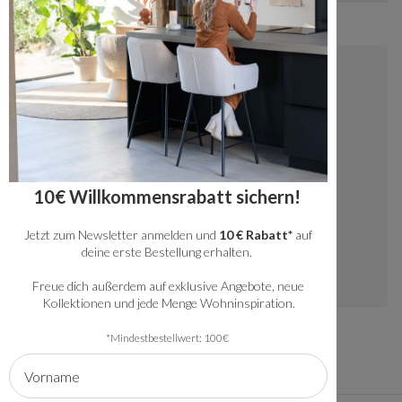
Kontakt
+49 20341512060
kundenservice@bronx71.com
Wir reagieren werktags innerhalb von 48
10€ Willkommensrabatt sichern!
Stunden auf deine Fragen.
Jetzt zum Newsletter anmelden und
10 € Rabatt*
auf
Instagram
deine erste Bestellung erhalten.
Freue dich außerdem auf exklusive Angebote, neue
Kollektionen und jede Menge Wohninspiration.
*Mindestbestellwert: 100€