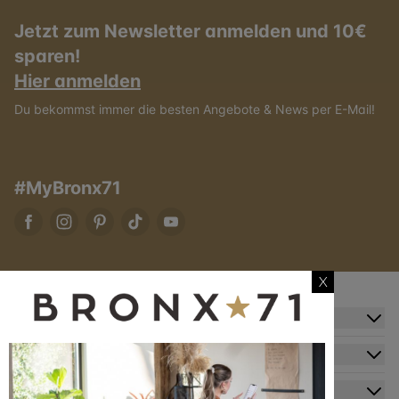
Jetzt zum Newsletter anmelden und 10€
sparen!
Hier anmelden
Du bekommst immer die besten Angebote & News per E-Mail!
#MyBronx71
X
Zusatzinformation
Kundendienst
Mein Konto