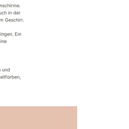
nschirme.
ch in der
m Geschirr.
ingen. Ein
Eine
h und
ellfarben,