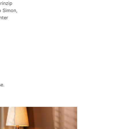
rinzip
o Simon,
nter
se.