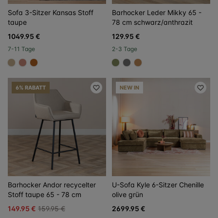
Sofa 3-Sitzer Kansas Stoff
Barhocker Leder Mikky 65 -
taupe
78 cm schwarz/anthrazit
1049.95 €
129.95 €
7-11 Tage
2-3 Tage
#c4ad8d
#c98a78
#b06023
#808a5d
#707070
#be8957
6% RABATT
NEW IN
Barhocker Andor recycelter
U-Sofa Kyle 6-Sitzer Chenille
Stoff taupe 65 - 78 cm
olive grün
149.95 €
159.95 €
2699.95 €