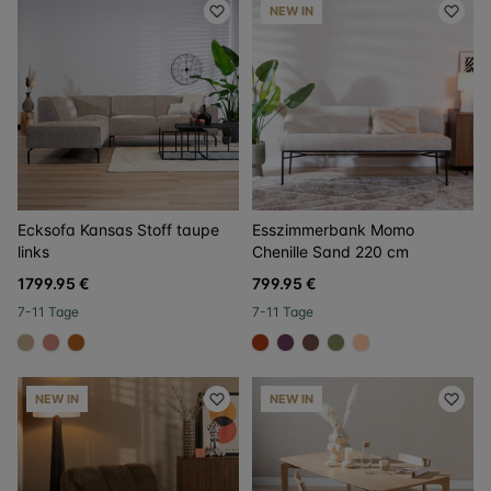
NEW IN
Ecksofa Kansas Stoff taupe
Esszimmerbank Momo
links
Chenille Sand 220 cm
1799.95 €
799.95 €
7-11 Tage
7-11 Tage
#c4ad8d
#c98a78
#b06023
#ac3c17
#6a3d58
#6e5148
#808a5d
#ffcba4
NEW IN
NEW IN