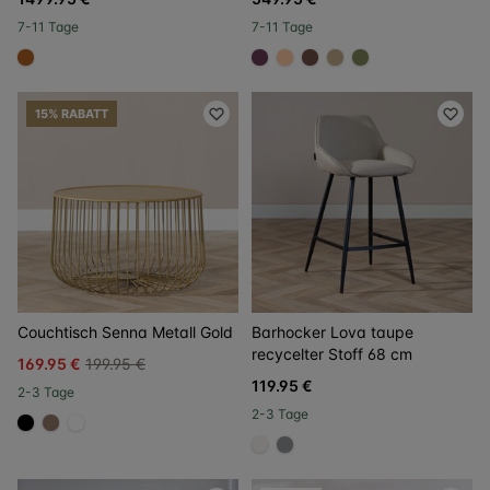
7-11 Tage
7-11 Tage
#b06023
#6a3d58
#ffcba4
#6e5148
#c4ad8d
#808a5d
15% RABATT
Couchtisch Senna Metall Gold
Barhocker Lova taupe
recycelter Stoff 68 cm
169.95 €
199.95 €
119.95 €
2-3 Tage
2-3 Tage
#000000
#967b6a
#FFFFFF
#f5f3ef
#939597