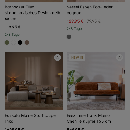
Barhocker Ellen
Sessel Espen Eco-Leder
skandinavisches Design gelb
cognac
66 cm
129.95 €
179.95 €
119.95 €
2-3 Tage
2-3 Tage
#707070
#808a5d
#FFFFFF
#000000
#967b6a
NEW IN
Ecksofa Maine Stoff taupe
Esszimmerbank Momo
links
Chenille Kupfer 155 cm
1499.95 €
549.95 €