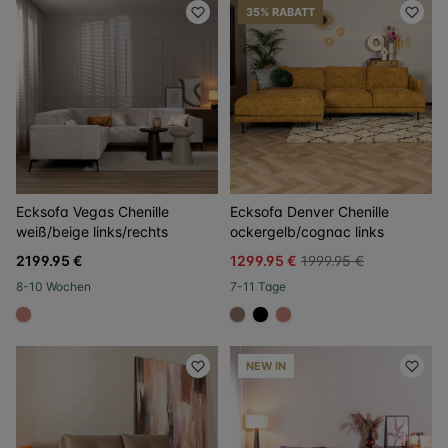
35% RABATT
Ecksofa Vegas Chenille
Ecksofa Denver Chenille
weiß/beige links/rechts
ockergelb/cognac links
2199.95 €
1299.95 €
1999.95 €
8-10 Wochen
7-11 Tage
#c98a78
#967b6a
#000000
#c98a78
NEW IN