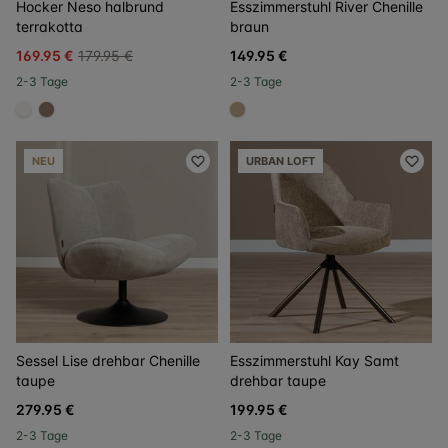
Hocker Neso halbrund
Esszimmerstuhl River Chenille
terrakotta
braun
169.95 €
179.95 €
149.95 €
2-3 Tage
2-3 Tage
#f5f3ef
#967b6a
#c4ad8d
NEU
URBAN LOFT
Sessel Lise drehbar Chenille
Esszimmerstuhl Kay Samt
taupe
drehbar taupe
279.95 €
199.95 €
2-3 Tage
2-3 Tage