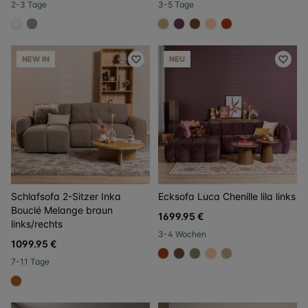
2-3 Tage
3-5 Tage
#f5f3ef
#939597
#c2b280
#6a3d58
#6f4e37
#ffcba4
#ac3c17
NEW IN
NEU
Schlafsofa 2-Sitzer Inka
Ecksofa Luca Chenille lila links
Bouclé Melange braun
1699.95 €
links/rechts
3-4 Wochen
1099.95 €
#ac3c17
#6f4e37
#808a5d
#ffcba4
#c2b280
7-11 Tage
#b06023