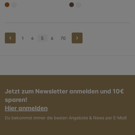
#b06023
#f5f3ef
#6e5148
#f5f3ef
Zurück
Weiter
1
4
5
6
70
Jetzt zum Newsletter anmelden und 10€
sparen!
Hier anmelden
Du bekommst immer die besten Angebote & News per E-Mail!