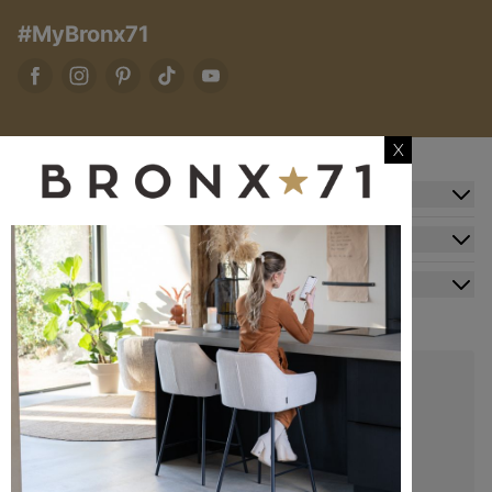
#MyBronx71
X
Zusatzinformation
Kundendienst
Mein Konto
Kontakt
+49 20341512060
kundenservice@bronx71.com