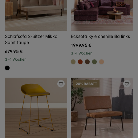
Schlafsofa 2-Sitzer Mikko
Ecksofa Kyle chenille lila links
Samt taupe
1999.95 €
679.95 €
3-4 Wochen
3-4 Wochen
#c2b280
#ac3c17
#6f4e37
#808a5d
#ffcba4
#000000
28% RABATT