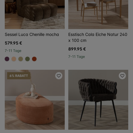
Sessel Luca Chenille mocha
Esstisch Cala Eiche Natur 240
x 100 cm
579.95 €
899.95 €
7-11 Tage
7-11 Tage
#6a3d58
#ffcba4
#c2b280
#808a5d
#ac3c17
6% RABATT