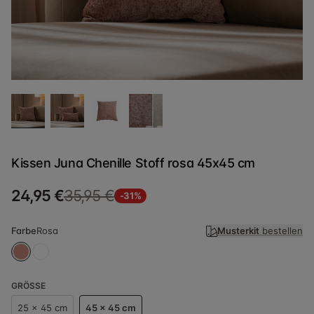
Kissen Juna Chenille Stoff rosa 45x45 cm
24,95 €
35,95 €
-31%
Farbe
Rosa
Musterkit
bestellen
GRÖSSE
25 x 45 cm
45 x 45 cm