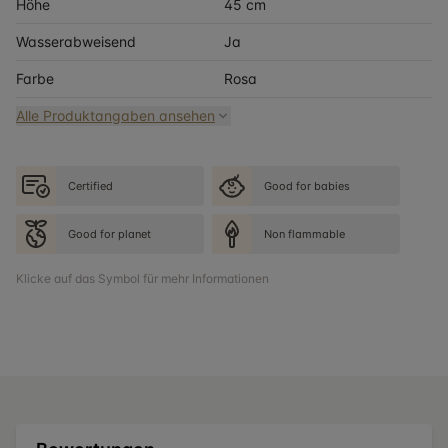
Höhe
45 cm
Wasserabweisend
Ja
Farbe
Rosa
Alle Produktangaben ansehen
Certified
Good for babies
Good for planet
Non flammable
Klicke auf das Symbol für mehr Informationen