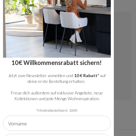
Kontakt
+49 20341512060
kundenservice@bronx71.com
Wir reagieren werktags innerhalb von 48
10€ Willkommensrabatt sichern!
Stunden auf deine Fragen.
Jetzt zum Newsletter anmelden und
10 € Rabatt*
auf
Instagram
deine erste Bestellung erhalten.
Freue dich außerdem auf exklusive Angebote, neue
Kollektionen und jede Menge Wohninspiration.
*Mindestbestellwert: 100€