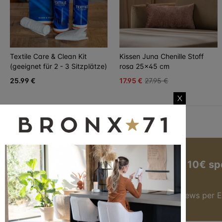
Textile Care & Clean Kit
Kissen Juna Chenille Stoff
(geeignet für 2 - 3 Sitzplätze)
rosa 25x45 cm
25.99 €
17.95 €
27.95 €
X
Jetzt zum Newsletter anmelden und 10€ sp
Hier anmelden
Du bekommst immer die besten Angebote & News per E