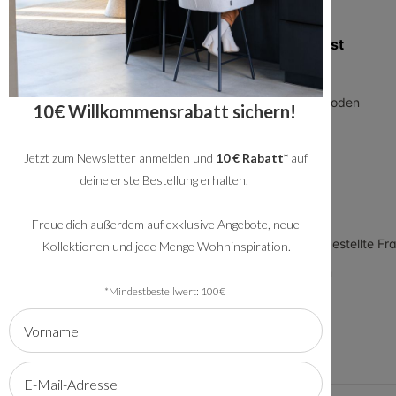
Zusatzinformation
Kundendienst
Blog
Über uns
Geschäftskunden
Zahlungsmethoden
10€ Willkommensrabatt sichern!
Allgemeine
Versand
Geschäftsbedingungen
Jetzt zum Newsletter anmelden und
10 € Rabatt*
auf
Service
Datenschutz
deine erste Bestellung erhalten.
Rückversand
Impressum
Showroom
Freue dich außerdem auf exklusive Angebote, neue
Arbeiten bei Bronx71
FAQ - häufig gestellte Fr
Kollektionen und jede Menge Wohninspiration.
Meet the team
*Mindestbestellwert: 100€