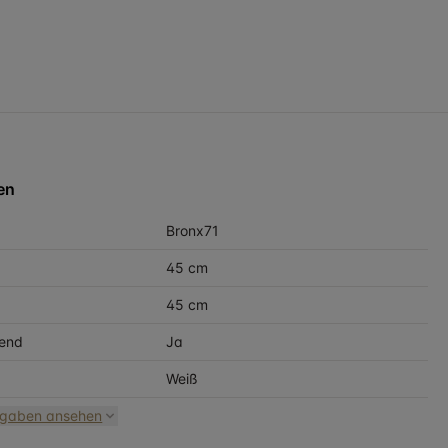
en
Bronx71
45 cm
45 cm
end
Ja
Weiß
ngaben ansehen