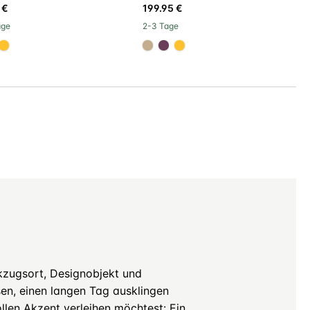
 €
199.95 €
age
2-3 Tage
148
6a3d58
#ffc22c
#c4ad8d
#6a3d58
#ffc22c
ückzugsort, Designobjekt und
sen, einen langen Tag ausklingen
llen Akzent verleihen möchtest: Ein