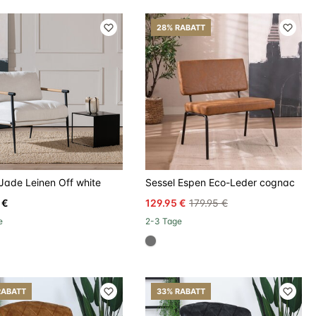
28% RABATT
Jade Leinen Off white
Sessel Espen Eco-Leder cognac
 €
129.95 €
179.95 €
e
2-3 Tage
6cecc, #d6cecc 50%, #be8957 50%, #be8957)
b6a
#707070
RABATT
33% RABATT