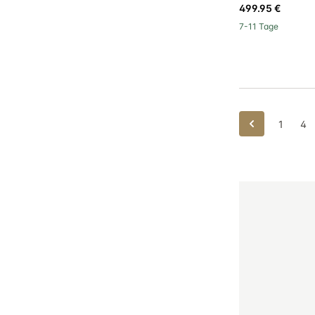
499.95 €
7-11 Tage
Zurück
1
4