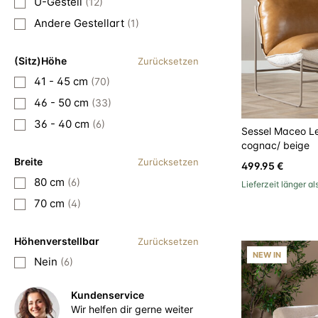
U-Gestell
(12)
Andere Gestellart
(1)
(Sitz)Höhe
Zurücksetzen
41 - 45 cm
(70)
46 - 50 cm
(33)
36 - 40 cm
(6)
Sessel Maceo Le
cognac/ beige
Breite
Zurücksetzen
499.95 €
80 cm
(6)
Lieferzeit länger a
70 cm
(4)
Höhenverstellbar
Zurücksetzen
NEW IN
Nein
(6)
Kundenservice
Wir helfen dir gerne weiter