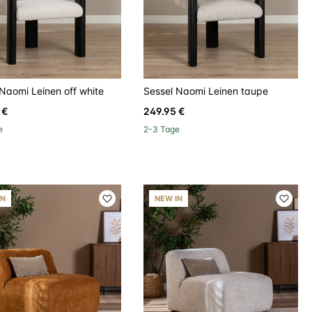
Naomi Leinen off white
Sessel Naomi Leinen taupe
 €
249.95 €
e
2-3 Tage
IN
NEW IN