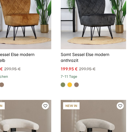
essel Else modern
Samt Sessel Else modern
elb
anthrazit
 €
299.95 €
199.95 €
299.95 €
chen
7-11 Tage
070
808a5d
#967b6a
#808a5d
#ffc42a
#967b6a
IN
NEW IN