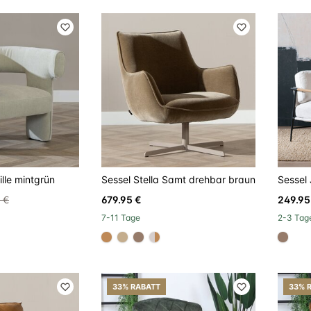
ille mintgrün
Sessel Stella Samt drehbar braun
Sessel 
 €
679.95 €
249.95
7-11 Tage
2-3 Tag
#be8957
#c4ad8d
#967b6a
linear-gradient(to right, #d
#967
33% RABATT
33% 