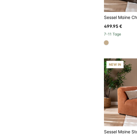
Sessel Maine Ch
499.95 €
7-11 Tage
#c4ad8d
NEW IN
Sessel Maine Sto