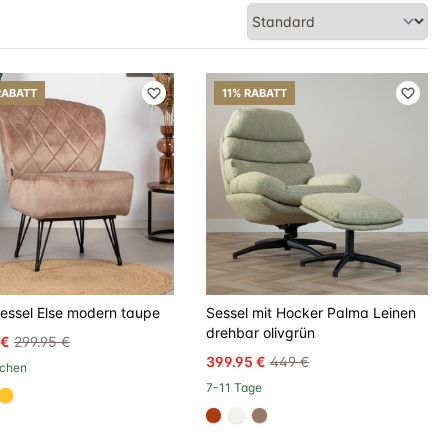
RABATT
11% RABATT
essel Else modern taupe
Sessel mit Hocker Palma Leinen
drehbar olivgrün
 €
299.95 €
399.95 €
449 €
chen
7-11 Tage
070
808a5d
#ffc42a
#ac3c17
#f5f3ef
#967b6a