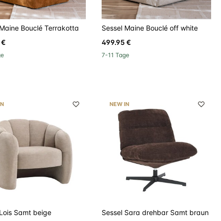
 Maine Bouclé Terrakotta
Sessel Maine Bouclé off white
 €
499.95 €
ge
7-11 Tage
ef
b06023
IN
NEW IN
 Lois Samt beige
Sessel Sara drehbar Samt braun