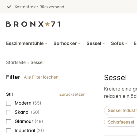
Kostenfreier Rückversand
Esszimmerstühle
Barhocker
Sessel
Sofas
E
Startseite
Sessel
Sessel
Filter
Alle Filter löschen
Kreiere eine g
Stil
Zurücksetzen
relaxen einlä
Modern
(55)
Sessel Industr
Skandi
(50)
Glamour
(48)
Schlafsessel
Industrial
(21)