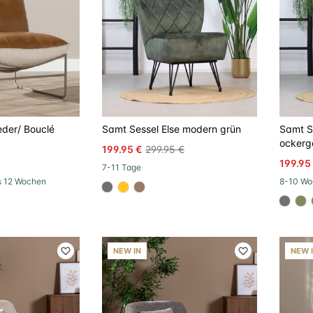
der/ Bouclé
Samt Sessel Else modern grün
Samt S
ockerg
199.95 €
299.95 €
199.95
7-11 Tage
ls 12 Wochen
8-10 Wo
#707070
#ffc42a
#967b6a
#707
#
NEW IN
NEW 