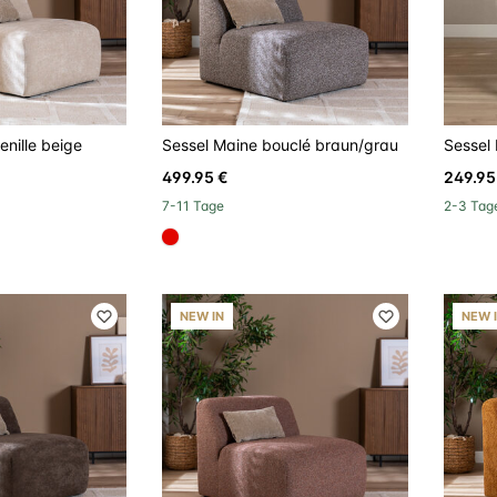
nille beige
Sessel Maine bouclé braun/grau
Sessel 
499.95 €
249.95
7-11 Tage
2-3 Tag
#E10600
NEW IN
NEW 