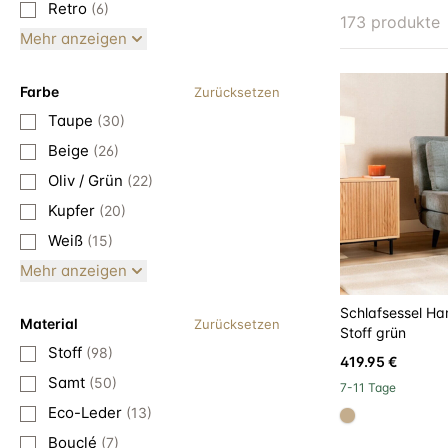
Retro
(6)
173 produkte
Mehr anzeigen
Farbe
Zurücksetzen
Taupe
(30)
Beige
(26)
Oliv / Grün
(22)
Kupfer
(20)
Weiß
(15)
Mehr anzeigen
Schlafsessel Ha
Material
Zurücksetzen
Stoff grün
Stoff
(98)
419.95 €
Samt
(50)
7-11 Tage
Eco-Leder
(13)
#c4ad8d
Bouclé
(7)