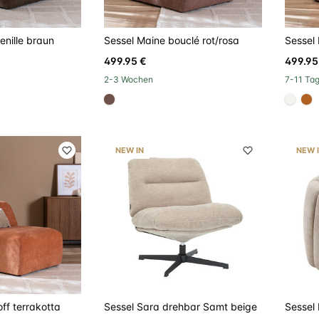
enille braun
Sessel Maine bouclé rot/rosa
Sessel
499.95 €
499.95
2-3 Wochen
7-11 Ta
#6e5148
#f5f3
#
NEW IN
NEW 
ff terrakotta
Sessel Sara drehbar Samt beige
Sessel