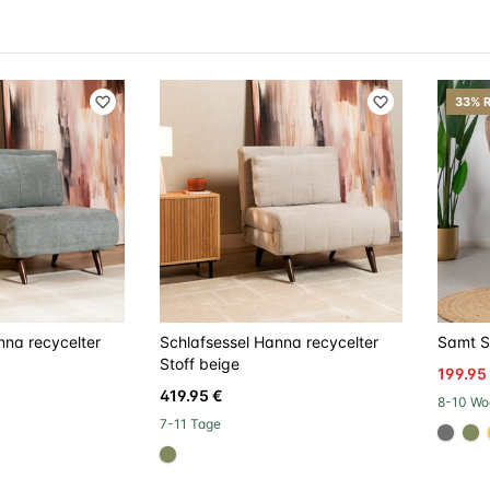
33% 
nna recycelter
Schlafsessel Hanna recycelter
Samt S
Stoff beige
199.95
419.95 €
8-10 Wo
7-11 Tage
#707
#
#808a5d