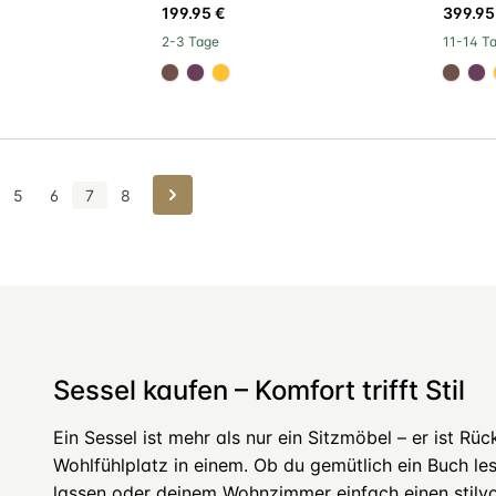
199.95 €
399.95
2-3 Tage
11-14 T
#6e5148
#6a3d58
#ffc22c
#6e5
#
Weiter
5
6
7
8
Sessel kaufen – Komfort trifft Stil
Ein Sessel ist mehr als nur ein Sitzmöbel – er ist R
Wohlfühlplatz in einem. Ob du gemütlich ein Buch le
lassen oder deinem Wohnzimmer einfach einen stilvo