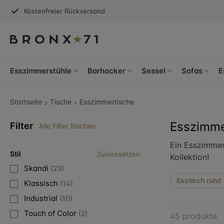
Kostenfreier Rückversand
Esszimmerstühle
Barhocker
Sessel
Sofas
E
Startseite
Tische
Esszimmertische
Esszimme
Filter
Alle Filter löschen
Ein Esszimmert
Stil
Zurücksetzen
Kollektion!
Skandi
(23)
Esstisch rund
Klassisch
(14)
Industrial
(10)
Touch of Color
(2)
45 produkte