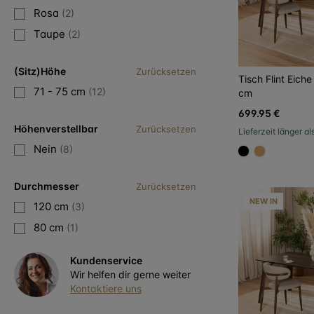
Rosa
(2)
Taupe
(2)
(Sitz)Höhe
Zurücksetzen
Tisch Flint Eich
71 - 75 cm
(12)
cm
699.95 €
Höhenverstellbar
Zurücksetzen
Lieferzeit länger a
Nein
(8)
#000000
#dca96a
Durchmesser
Zurücksetzen
NEW IN
120 cm
(3)
80 cm
(1)
Kundenservice
Wir helfen dir gerne weiter
Kontaktiere uns