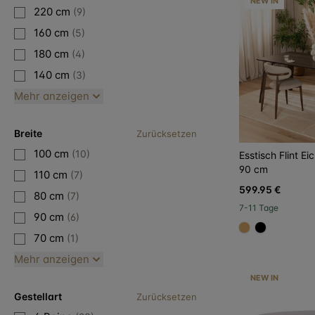
NEW IN
220 cm
(9)
160 cm
(5)
180 cm
(4)
140 cm
(3)
Mehr anzeigen
Breite
Zurücksetzen
100 cm
(10)
Esstisch Flint E
90 cm
110 cm
(7)
599.95 €
80 cm
(7)
7-11 Tage
90 cm
(6)
#dca96a
#000000
70 cm
(1)
Mehr anzeigen
NEW IN
Gestellart
Zurücksetzen