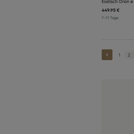
Esstisch Orion 
449.95 €
7-11 Tage
Zurück
1
2