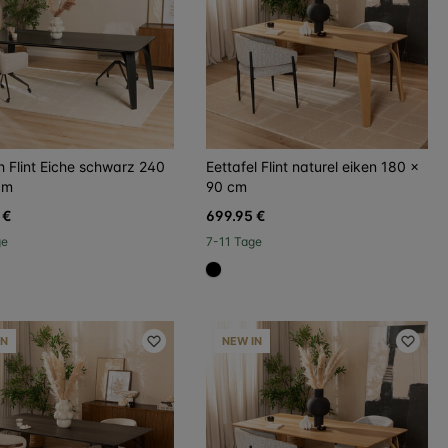
h Flint Eiche schwarz 240
Eettafel Flint naturel eiken 180 x
cm
90 cm
 €
699.95 €
ge
7-11 Tage
96a
#000000
IN
NEW IN