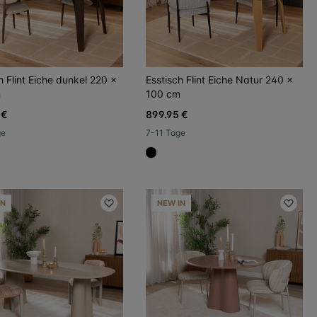
h Flint Eiche dunkel 220 x
Esstisch Flint Eiche Natur 240 x
m
100 cm
 €
899.95 €
ge
7-11 Tage
000
dca96a
#000000
IN
NEW IN