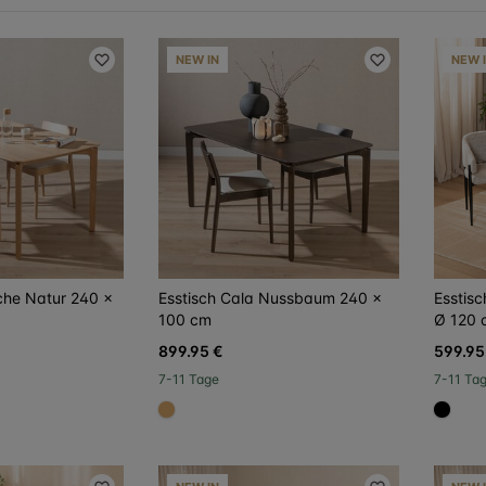
NEW IN
NEW 
iche Natur 240 x
Esstisch Cala Nussbaum 240 x
Esstisc
100 cm
Ø 120 
899.95 €
599.95
7-11 Tage
7-11 Ta
#dca96a
#000