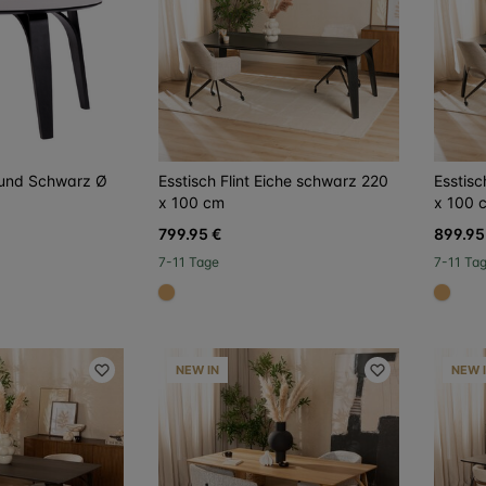
rund Schwarz Ø
Esstisch Flint Eiche schwarz 220
Esstisc
x 100 cm
x 100 
799.95 €
899.95
7-11 Tage
7-11 Ta
#dca96a
#dca
NEW IN
NEW 