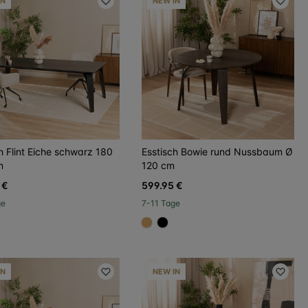
IN
NEW IN
h Flint Eiche schwarz 180
Esstisch Bowie rund Nussbaum Ø
m
120 cm
 €
599.95 €
ge
7-11 Tage
96a
#dca96a
#000000
IN
NEW IN