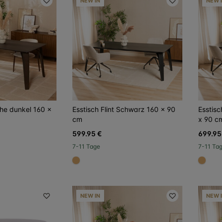
NEW IN
NEW 
iche dunkel 160 x
Esstisch Flint Schwarz 160 x 90
Esstisc
cm
x 90 c
599.95 €
699.95
7-11 Tage
7-11 Ta
#dca96a
#dca
NEW IN
NEW 