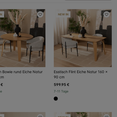
IN
NEW IN
h Bowie rund Eiche Natur
Esstisch Flint Eiche Natur 160 x
cm
90 cm
 €
599.95 €
ge
7-11 Tage
000
#000000