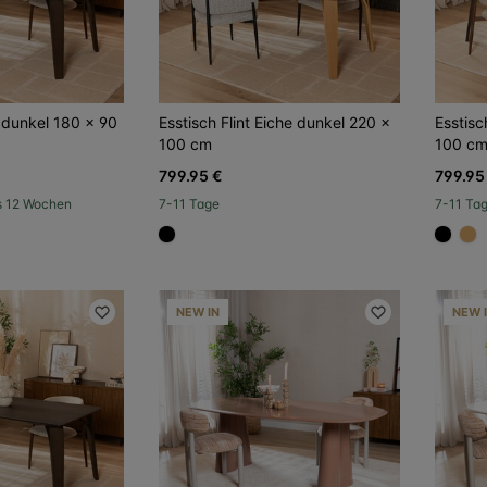
e dunkel 180 x 90
Esstisch Flint Eiche dunkel 220 x
Esstisc
100 cm
100 c
799.95 €
799.95
ls 12 Wochen
7-11 Tage
7-11 Ta
#000000
#000
#
NEW IN
NEW 