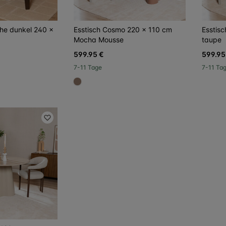
iche dunkel 240 x
Esstisch Cosmo 220 x 110 cm
Esstis
Mocha Mousse
taupe
599.95 €
599.95
7-11 Tage
7-11 Ta
#967b6a