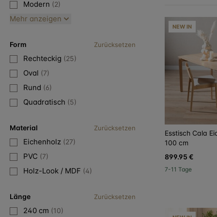
Modern
(2)
Mehr anzeigen
NEW IN
Form
Zurücksetzen
Rechteckig
(25)
Oval
(7)
Rund
(6)
Quadratisch
(5)
Material
Zurücksetzen
Esstisch Cala E
Eichenholz
(27)
100 cm
PVC
(7)
899.95 €
7-11 Tage
Holz-Look / MDF
(4)
Länge
Zurücksetzen
240 cm
(10)