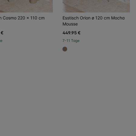
ch Cosmo 220 x 110 cm
Esstisch Orion ø 120 cm Mocha
Mousse
 €
449.95 €
ge
7-11 Tage
#967b6a