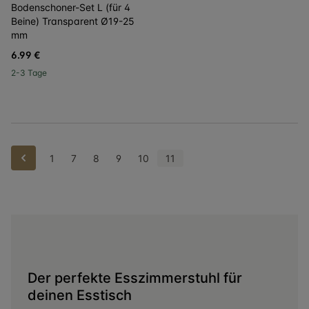
Bodenschoner-Set L (für 4
Beine) Transparent Ø19-25
mm
6.99 €
2-3 Tage
Zurück
1
7
8
9
10
11
Der perfekte Esszimmerstuhl für
deinen Esstisch