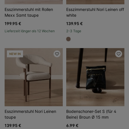
Esszimmerstuhl mit Rollen
Esszimmerstuhl Nori Leinen off
Mexx Samt taupe
white
199.95 €
139.95 €
Lieferzeit länger als 12 Wochen
2-3 Tage
#967b6a
NEW IN
Esszimmerstuhl Nori Leinen
Bodenschoner-Set S (für 4
taupe
Beine) Braun Ø 15 mm
139.95 €
6.99 €