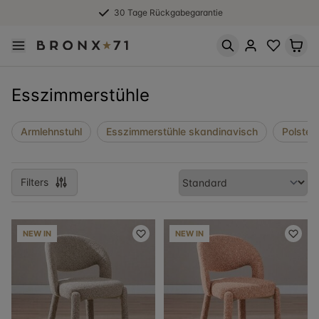
Kostenfreier Rückversand
Esszimmerstühle
Armlehnstuhl
Esszimmerstühle skandinavisch
Polsters
Filters
NEW IN
NEW IN