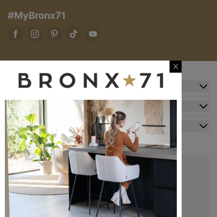
#MyBronx71
X
Zusatzinformation
Kundendienst
Mein Konto
Kontakt
+49 20341512060
kundenservice@bronx71.com